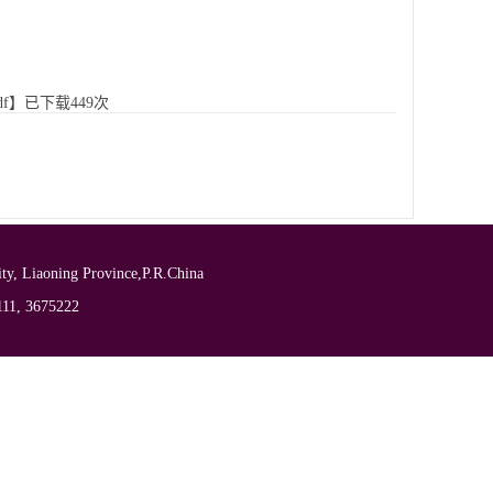
f
】已下载
449
次
iaoning Province,P.R.China
11, 3675222