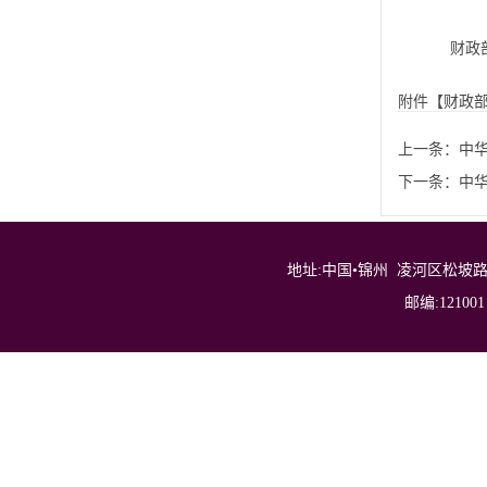
财政
附件【
财政部
上一条：
中
下一条：
中
地址:中国•锦州 凌河区松坡路三段40号 Addr
邮编:121001 